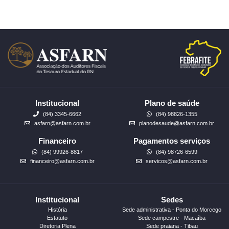
Institucional
Plano de saúde
(84) 3345-6662
(84) 98826-1355
asfarn@asfarn.com.br
planodesaude@asfarn.com.br
Financeiro
Pagamentos serviços
(84) 99926-8817
(84) 98726-6599
financeiro@asfarn.com.br
servicos@asfarn.com.br
Institucional
Sedes
História
Sede administrativa - Ponta do Morcego
Estatuto
Sede campestre - Macaíba
Diretoria Plena
Sede praiana - Tibau