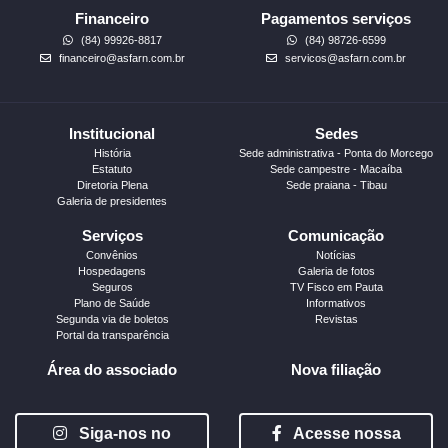
Financeiro
Pagamentos serviços
(84) 99926-8817
(84) 98726-6599
financeiro@asfarn.com.br
servicos@asfarn.com.br
Institucional
Sedes
História
Sede administrativa - Ponta do Morcego
Estatuto
Sede campestre - Macaíba
Diretoria Plena
Sede praiana - Tibau
Galeria de presidentes
Serviços
Comunicação
Convênios
Notícias
Hospedagens
Galeria de fotos
Seguros
TV Fisco em Pauta
Plano de Saúde
Informativos
Segunda via de boletos
Revistas
Portal da transparência
Área do associado
Nova filiação
Siga-nos no
Acesse nossa